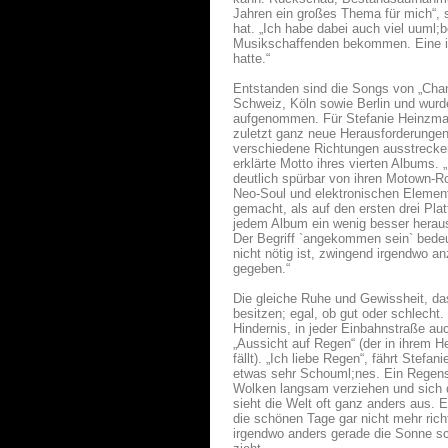
Jahren ein großes Thema für mich“, 
hat. „Ich habe dabei auch viel uuml;
Musikschaffenden bekommen. Eine int
hatte.“
Entstanden sind die Songs von „Chan
Schweiz, Köln sowie Berlin und wurde
aufgenommen. Für Stefanie Heinzman
zuletzt ganz neue Herausforderungen, 
verschiedene Richtungen ausstrecken
erklärte Motto ihres vierten Albums. 
deutlich spürbar von ihren Motown-R
Neo-Soul und elektronischen Element
gemacht, als auf den ersten drei Pla
jedem Album ein wenig besser heraus
Der Begriff `angekommen sein` bedeut
nicht nötig ist, zwingend irgendwo
gegeben.“
Die gleiche Ruhe und Gewissheit, das
besitzen; egal, ob gut oder schlecht.
Hindernis, in jeder Einbahnstraße a
„Aussicht auf Regen“ (der in ihrem 
fällt). „Ich liebe Regen“, fährt Ste
etwas sehr Schouml;nes. Ein Regens
Wolken langsam verziehen und sich d
sieht die Welt oft ganz anders aus.
die schönen Tage gar nicht mehr rich
irgendwo anders gerade die Sonne sc