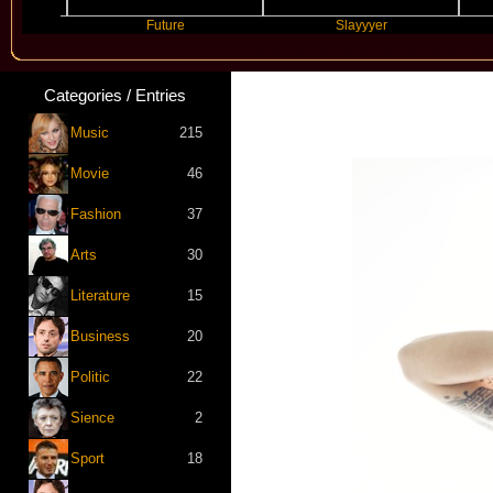
Future
Slayyyer
Benny
Categories / Entries
Music
215
Movie
46
Fashion
37
Arts
30
Literature
15
Business
20
Politic
22
Sience
2
Sport
18