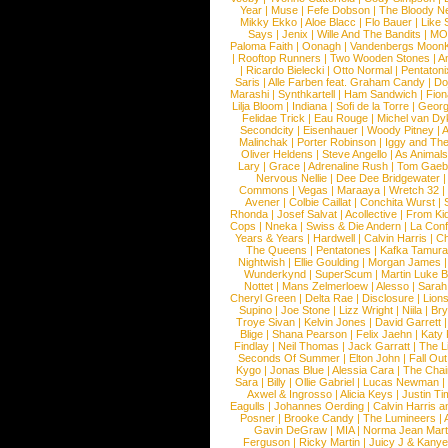
Year
|
Muse
|
Fefe Dobson
|
The Bloody N
Mikky Ekko
|
Aloe Blacc
|
Flo Bauer
|
Like
Says
|
Jenix
|
Wille And The Bandits
|
MO
Paloma Faith
|
Oonagh
|
Vandenbergs Moon
|
Rooftop Runners
|
Two Wooden Stones
|
A
|
Ricardo Bielecki
|
Otto Normal
|
Pentatoni
Saris
|
Alle Farben feat. Graham Candy
|
Do
Marashi
|
Synthkartell
|
Ham Sandwich
|
Fio
Lilja Bloom
|
Indiana
|
Sofi de la Torre
|
Georg
Felidae Trick
|
Eau Rouge
|
Michel van Dy
Secondcity
|
Eisenhauer
|
Woody Pitney
|
A
Malinchak
|
Porter Robinson
|
Iggy and Th
Oliver Heldens
|
Steve Angello
|
As Animal
Lary
|
Grace
|
Adrenaline Rush
|
Tom Gaeb
Nervous Nellie
|
Dee Dee Bridgewater
|
Commons
|
Vegas
|
Maraaya
|
Wretch 32
Avener
|
Colbie Caillat
|
Conchita Wurst
|
Rhonda
|
Josef Salvat
|
Acollective
|
From Ki
Cops
|
Nneka
|
Swiss & Die Andern
|
La Conf
Years & Years
|
Hardwell
|
Calvin Harris
|
Ch
The Queens
|
Pentatones
|
Kafka Tamura
Nightwish
|
Ellie Goulding
|
Morgan James
Wunderkynd
|
SuperScum
|
Martin Luke 
Nottet
|
Mans Zelmerloew
|
Alesso
|
Sarah
Cheryl Green
|
Delta Rae
|
Disclosure
|
Lion
Supino
|
Joe Stone
|
Lizz Wright
|
Niila
|
Br
Troye Sivan
|
Kelvin Jones
|
David Garrett
Blige
|
Shana Pearson
|
Felix Jaehn
|
Katy 
Findlay
|
Neil Thomas
|
Jack Garratt
|
The L
Seconds Of Summer
|
Elton John
|
Fall Ou
Kygo
|
Jonas Blue
|
Alessia Cara
|
The Cha
Sara
|
Billy
|
Ollie Gabriel
|
Lucas Newman
Axwel & Ingrosso
|
Alicia Keys
|
Justin Ti
Eagulls
|
Johannes Oerding
|
Calvin Harris 
Posner
|
Brooke Candy
|
The Lumineers
|
Gavin DeGraw
|
MIA
|
Norma Jean Mart
Ferguson
|
Ricky Martin
|
Juicy J & Kany