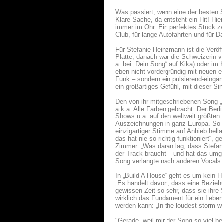
Was passiert, wenn eine der besten 
Klare Sache, da entsteht ein Hit! Hie
immer im Ohr. Ein perfektes Stück z
Club, für lange Autofahrten und für 
Für Stefanie Heinzmann ist die Veröf
Platte, danach war die Schweizerin 
a. bei „Dein Song“ auf Kika) oder im 
eben nicht vordergründig mit neuen e
Funk – sondern ein pulsierend-eingän
ein großartiges Gefühl, mit dieser Si
Den von ihr mitgeschriebenen Song 
a.k.a. Alle Farben gebracht. Der Berl
Shows u.a. auf den weltweit größten 
Auszeichnungen in ganz Europa. So w
einzigartiger Stimme auf Anhieb hella
das hat nie so richtig funktioniert“
Zimmer. „Was daran lag, dass Stefani
der Track braucht – und hat das umge
Song verlangte nach anderen Vocals
In „Build A House“ geht es um kein H
„Es handelt davon, dass eine Bezieh
gewissen Zeit so sehr, dass sie ihre
wirklich das Fundament für ein Leben
werden kann: „In the loudest storm w
"Gerade, weil mir der Song so viel b