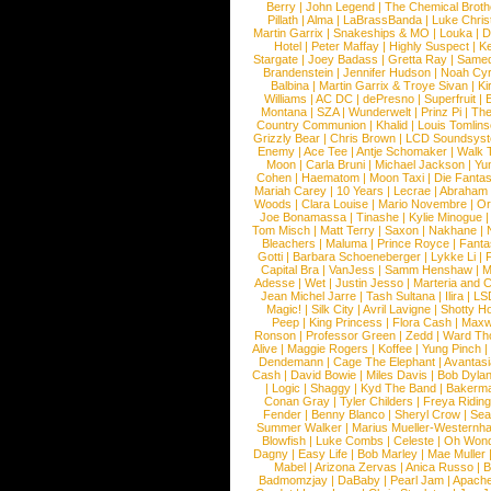
Berry
|
John Legend
|
The Chemical Broth
Pillath
|
Alma
|
LaBrassBanda
|
Luke Chris
Martin Garrix
|
Snakeships & MO
|
Louka
|
D
Hotel
|
Peter Maffay
|
Highly Suspect
|
K
Stargate
|
Joey Badass
|
Gretta Ray
|
Samed
Brandenstein
|
Jennifer Hudson
|
Noah Cy
Balbina
|
Martin Garrix & Troye Sivan
|
Ki
Williams
|
AC DC
|
dePresno
|
Superfruit
|
Montana
|
SZA
|
Wunderwelt
|
Prinz Pi
|
The
Country Communion
|
Khalid
|
Louis Tomlin
Grizzly Bear
|
Chris Brown
|
LCD Soundsys
Enemy
|
Ace Tee
|
Antje Schomaker
|
Walk 
Moon
|
Carla Bruni
|
Michael Jackson
|
Yu
Cohen
|
Haematom
|
Moon Taxi
|
Die Fantas
Mariah Carey
|
10 Years
|
Lecrae
|
Abraham
Woods
|
Clara Louise
|
Mario Novembre
|
Or
Joe Bonamassa
|
Tinashe
|
Kylie Minogue
Tom Misch
|
Matt Terry
|
Saxon
|
Nakhane
|
Bleachers
|
Maluma
|
Prince Royce
|
Fanta
Gotti
|
Barbara Schoeneberger
|
Lykke Li
|
Capital Bra
|
VanJess
|
Samm Henshaw
|
M
Adesse
|
Wet
|
Justin Jesso
|
Marteria and 
Jean Michel Jarre
|
Tash Sultana
|
Ilira
|
LS
Magic!
|
Silk City
|
Avril Lavigne
|
Shotty H
Peep
|
King Princess
|
Flora Cash
|
Maxw
Ronson
|
Professor Green
|
Zedd
|
Ward T
Alive
|
Maggie Rogers
|
Koffee
|
Yung Pinch
Dendemann
|
Cage The Elephant
|
Avantas
Cash
|
David Bowie
|
Miles Davis
|
Bob Dyla
|
Logic
|
Shaggy
|
Kyd The Band
|
Bakerm
Conan Gray
|
Tyler Childers
|
Freya Ridin
Fender
|
Benny Blanco
|
Sheryl Crow
|
Sea
Summer Walker
|
Marius Mueller-Westernh
Blowfish
|
Luke Combs
|
Celeste
|
Oh Won
Dagny
|
Easy Life
|
Bob Marley
|
Mae Muller
Mabel
|
Arizona Zervas
|
Anica Russo
|
B
Badmomzjay
|
DaBaby
|
Pearl Jam
|
Apach