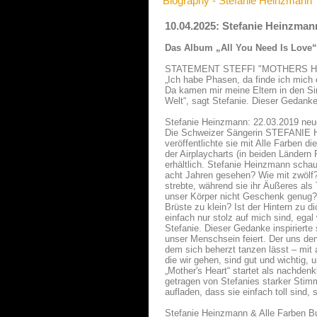
Biography - Stefanie Heinzmann
10.04.2025: Stefanie Heinzman
Das Album „All You Need Is Love“
STATEMENT STEFFI "MOTHERS 
„Ich habe Phasen, da finde ich mich e
Da kamen mir meine Eltern in den Sin
Welt“, sagt Stefanie. Dieser Gedanke 
Stefanie Heinzmann: 22.03.2019 neu
Die Schweizer Sängerin STEFANIE HE
veröffentlichte sie mit Alle Farben di
der Airplaycharts (in beiden Ländern 
erhältlich. Stefanie Heinzmann schaut
acht Jahren gesehen? Wie mit zwölf? 
strebte, während sie ihr Äußeres als
unser Körper nicht Geschenk genug? „
Brüste zu klein? Ist der Hintern zu 
einfach nur stolz auf mich sind, ega
Stefanie. Dieser Gedanke inspirierte
unser Menschsein feiert. Der uns den
dem sich beherzt tanzen lässt – mit a
die wir gehen, sind gut und wichtig, 
„Mother's Heart“ startet als nachde
getragen von Stefanies starker Stim
aufladen, dass sie einfach toll sind, s
Stefanie Heinzmann & Alle Farben B