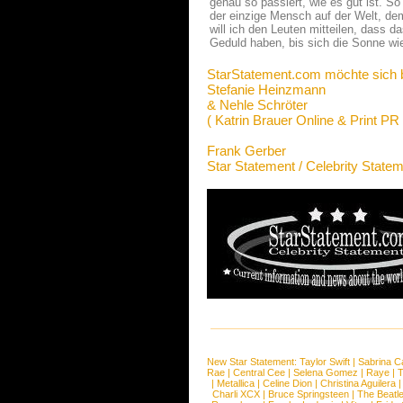
genau so passiert, wie es gut ist. 
der einzige Mensch auf der Welt, dem
will ich den Leuten mitteilen, dass 
Geduld haben, bis sich die Sonne wie
StarStatement.com möchte sich 
Stefanie Heinzmann
& Nehle Schröter
( Katrin Brauer Online & Print PR 
Frank Gerber
Star Statement / Celebrity State
New Star Statement:
Taylor Swift
|
Sabrina C
Rae
|
Central Cee
|
Selena Gomez
|
Raye
|
T
|
Metallica
|
Celine Dion
|
Christina Aguilera
Charli XCX
|
Bruce Springsteen
|
The Beatl