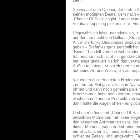
zieht.
So wie auf dem Opener, der ersten Si
seinen modernen Beats, dem nach vo
„Chance Of Rain“ angibt. Lange wurde
Vorabauskopplung picken sollte. Für 
Ungewöhnlich leise, nachdenklich, 
auf der introspektiven Ballade „Stra
Alive“ die funky Discobässe einzustö
geben – Stefanies ganz persönlicher A
`Boxes` handelt von den Schubladen,
Ich möchte mich nicht in irgendwelch
hat lange gedauert bis ich das verst
Außen mitkriege, so zu Herzen zu neh
auf seine Art und Weise, die zu respek
Vor einem ähnlich ernsten Hindergru
zum ersten Mal ganz alleine in Nash
öffnen und dann noch gemeinsam eine
Hotelzimmer, habe mich extrem eins
wachsen und andere Perspektiven wahr
dann halte die Augen offen - es gibt 
Und so repräsentiert „Chance Of Ra
bewölkten Momenten mit hoher Regenw
den einsamen Astronauten geht, der s
dieser Moment, wenn er dort oben an
ein Stück näher ist, muss einfach un
schlechte Zeiten. Und umgekehrt. Fa