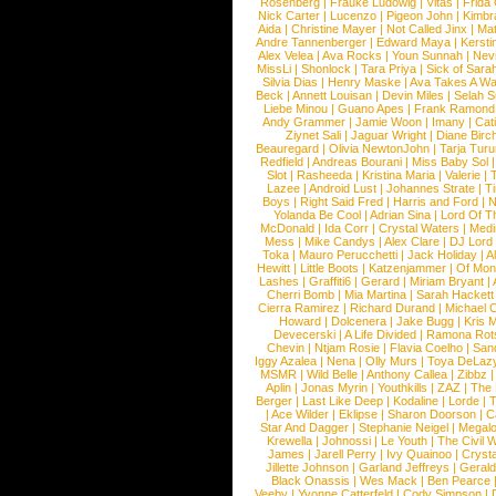
Rosenberg
|
Frauke Ludowig
|
Vitas
|
Frida
Nick Carter
|
Lucenzo
|
Pigeon John
|
Kimbr
Aida
|
Christine Mayer
|
Not Called Jinx
|
Ma
Andre Tannenberger
|
Edward Maya
|
Kersti
Alex Velea
|
Ava Rocks
|
Youn Sunnah
|
Nev
MissLi
|
Shonlock
|
Tara Priya
|
Sick of Sara
Silvia Dias
|
Henry Maske
|
Ava Takes A Wa
Beck
|
Annett Louisan
|
Devin Miles
|
Selah 
Liebe Minou
|
Guano Apes
|
Frank Ramond
Andy Grammer
|
Jamie Woon
|
Imany
|
Cat
Ziynet Sali
|
Jaguar Wright
|
Diane Birc
Beauregard
|
Olivia NewtonJohn
|
Tarja Tur
Redfield
|
Andreas Bourani
|
Miss Baby Sol
Slot
|
Rasheeda
|
Kristina Maria
|
Valerie
|
Lazee
|
Android Lust
|
Johannes Strate
|
T
Boys
|
Right Said Fred
|
Harris and Ford
|
N
Yolanda Be Cool
|
Adrian Sina
|
Lord Of T
McDonald
|
Ida Corr
|
Crystal Waters
|
Medi
Mess
|
Mike Candys
|
Alex Clare
|
DJ Lord
Toka
|
Mauro Perucchetti
|
Jack Holiday
|
A
Hewitt
|
Little Boots
|
Katzenjammer
|
Of Mon
Lashes
|
Graffiti6
|
Gerard
|
Miriam Bryant
|
Cherri Bomb
|
Mia Martina
|
Sarah Hackett
Cierra Ramirez
|
Richard Durand
|
Michael C
Howard
|
Dolcenera
|
Jake Bugg
|
Kris 
Devecerski
|
A Life Divided
|
Ramona Rots
Chevin
|
Ntjam Rosie
|
Flavia Coelho
|
San
Iggy Azalea
|
Nena
|
Olly Murs
|
Toya DeLaz
MSMR
|
Wild Belle
|
Anthony Callea
|
Zibbz
Aplin
|
Jonas Myrin
|
Youthkills
|
ZAZ
|
The 
Berger
|
Last Like Deep
|
Kodaline
|
Lorde
|
|
Ace Wilder
|
Eklipse
|
Sharon Doorson
|
C
Star And Dagger
|
Stephanie Neigel
|
Megal
Krewella
|
Johnossi
|
Le Youth
|
The Civil 
James
|
Jarell Perry
|
Ivy Quainoo
|
Crysta
Jillette Johnson
|
Garland Jeffreys
|
Gerald
Black Onassis
|
Wes Mack
|
Ben Pearce
Veeby
|
Yvonne Catterfeld
|
Cody Simpson
|