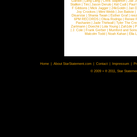
Gardot
|
Lang Lang
|
Chris Stapleton
|
Jax J
Stallion
|
Tini
|
Jason Derulo
|
Kid Cudi
|
Paul
F Gibbons
|
Mick Jagger
|
24kGoldn
|
Jan D
Joy Crookes
|
Mimi Webb
|
Jon Batiste
|
Disarstar
|
Shania Twain
|
Esther Graf
|
ree
6PM RECORDS
|
Olivia Rodrigo
|
Renee 
Pashanim
|
Jade Thirlwall
|
Tyler The Cre
Zartmann
|
Doechii
|
Lola Young
|
Zah1de
|
P
|
J. Cole
|
Frank Gerber
|
Mumford and Sons
Malcolm Todd
|
Noah Kahan
|
Ella 
Home
|
About StarStatement.com
|
Contact
|
Impressum
|
P
© 2009 + ® 2011, Star Statemen