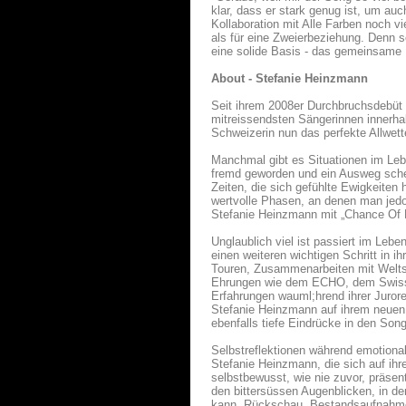
klar, dass er stark genug ist, um au
Kollaboration mit Alle Farben noch vi
als für eine Zweierbeziehung. Denn s
eine solide Basis - das gemeinsame Ha
About - Stefanie Heinzmann
Seit ihrem 2008er Durchbruchsdebüt 
mitreissendsten Sängerinnen innerhal
Schweizerin nun das perfekte Allwet
Manchmal gibt es Situationen im Leb
fremd geworden und ein Ausweg schei
Zeiten, die sich gefühlte Ewigkeiten
wertvolle Phasen, an denen man jedo
Stefanie Heinzmann mit „Chance Of R
Unglaublich viel ist passiert im Leb
einen weiteren wichtigen Schritt in i
Touren, Zusammenarbeiten mit Weltst
Ehrungen wie dem ECHO, dem Swiss M
Erfahrungen wauml;hrend ihrer Juroren
Stefanie Heinzmann auf ihrem neuen 
ebenfalls tiefe Eindrücke in den Son
Selbstreflektionen während emotion
Stefanie Heinzmann, die sich auf ih
selbstbewusst, wie nie zuvor, präsen
den bittersüssen Augenblicken, in d
kann. Rückschau, Bestandsaufnahme, a