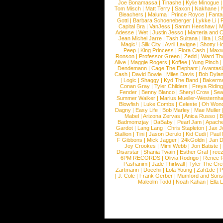
Joe Bonamassa
|
Tinashe
|
Kylie Minogue
Tom Misch
|
Matt Terry
|
Saxon
|
Nakhane
|
Bleachers
|
Maluma
|
Prince Royce
|
Fanta
Gotti
|
Barbara Schoeneberger
|
Lykke Li
|
Capital Bra
|
VanJess
|
Samm Henshaw
|
M
Adesse
|
Wet
|
Justin Jesso
|
Marteria and 
Jean Michel Jarre
|
Tash Sultana
|
Ilira
|
LS
Magic!
|
Silk City
|
Avril Lavigne
|
Shotty H
Peep
|
King Princess
|
Flora Cash
|
Maxw
Ronson
|
Professor Green
|
Zedd
|
Ward T
Alive
|
Maggie Rogers
|
Koffee
|
Yung Pinch
Dendemann
|
Cage The Elephant
|
Avantas
Cash
|
David Bowie
|
Miles Davis
|
Bob Dyla
|
Logic
|
Shaggy
|
Kyd The Band
|
Bakerm
Conan Gray
|
Tyler Childers
|
Freya Ridin
Fender
|
Benny Blanco
|
Sheryl Crow
|
Sea
Summer Walker
|
Marius Mueller-Westernh
Blowfish
|
Luke Combs
|
Celeste
|
Oh Won
Dagny
|
Easy Life
|
Bob Marley
|
Mae Muller
Mabel
|
Arizona Zervas
|
Anica Russo
|
B
Badmomzjay
|
DaBaby
|
Pearl Jam
|
Apach
Gardot
|
Lang Lang
|
Chris Stapleton
|
Jax J
Stallion
|
Tini
|
Jason Derulo
|
Kid Cudi
|
Paul
F Gibbons
|
Mick Jagger
|
24kGoldn
|
Jan D
Joy Crookes
|
Mimi Webb
|
Jon Batiste
|
Disarstar
|
Shania Twain
|
Esther Graf
|
ree
6PM RECORDS
|
Olivia Rodrigo
|
Renee 
Pashanim
|
Jade Thirlwall
|
Tyler The Cre
Zartmann
|
Doechii
|
Lola Young
|
Zah1de
|
P
|
J. Cole
|
Frank Gerber
|
Mumford and Sons
Malcolm Todd
|
Noah Kahan
|
Ella 