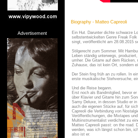
Biography - Matteo Capreoli
Ein Hut. Darunter dichte schwarze L
Advertisement
selbstentwickelten Genre Freak Folk
singt, veröffentlicht am 28.08.2015 
Stilgerecht zum Sommer. Mit Hamburg
Leben ständig unterwegs, produziert, 
umher. Die Gitarre auf dem Rücken,
Zuhause, das ist kein Ort, sondern ei
Der Stein fing früh an zu rollen. In 
erste musikalische Stehversuche, ein
Und die Reise begann.
Erst noch als Bandmitglied, bevor er 
über Klavier und Gitarre hin zum So
Samy Deluxe, in dessen Studio er in 
auch die eigenen Stücke auf, für sich
Capreoli die Verbindung von Nostalgi
Veröffentlichungen, die Mixtapes und
Multiinstrumentalist verdichtet zu e
Matteo Capreoli passt: on the road. 
werden, was ich längst schon bin, ich
also ist er.