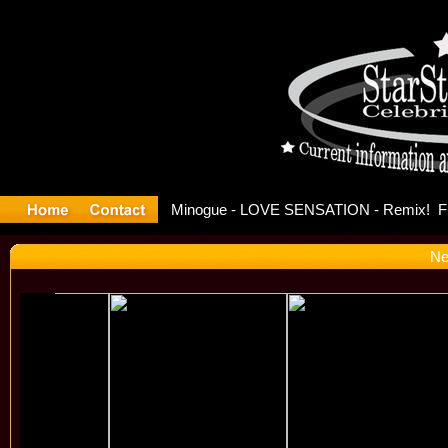
ase Offici
Ne