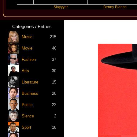
Slayyyer
Benny Blanco
Categories / Entries
Music
215
Movie
46
Fashion
37
Arts
30
Literature
15
Business
20
Politic
22
Sience
2
Sport
18