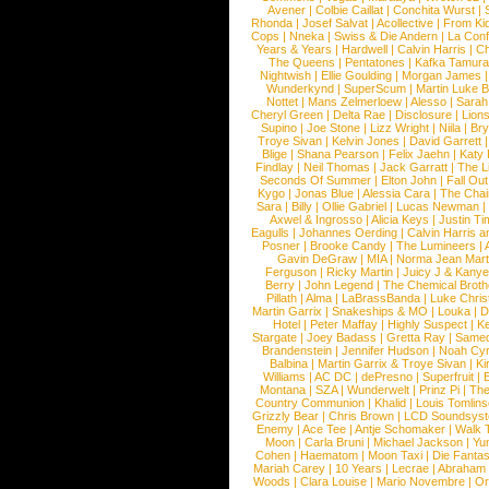
Avener
|
Colbie Caillat
|
Conchita Wurst
|
Rhonda
|
Josef Salvat
|
Acollective
|
From Ki
Cops
|
Nneka
|
Swiss & Die Andern
|
La Conf
Years & Years
|
Hardwell
|
Calvin Harris
|
Ch
The Queens
|
Pentatones
|
Kafka Tamura
Nightwish
|
Ellie Goulding
|
Morgan James
Wunderkynd
|
SuperScum
|
Martin Luke 
Nottet
|
Mans Zelmerloew
|
Alesso
|
Sarah
Cheryl Green
|
Delta Rae
|
Disclosure
|
Lion
Supino
|
Joe Stone
|
Lizz Wright
|
Niila
|
Br
Troye Sivan
|
Kelvin Jones
|
David Garrett
Blige
|
Shana Pearson
|
Felix Jaehn
|
Katy 
Findlay
|
Neil Thomas
|
Jack Garratt
|
The L
Seconds Of Summer
|
Elton John
|
Fall Ou
Kygo
|
Jonas Blue
|
Alessia Cara
|
The Cha
Sara
|
Billy
|
Ollie Gabriel
|
Lucas Newman
Axwel & Ingrosso
|
Alicia Keys
|
Justin Ti
Eagulls
|
Johannes Oerding
|
Calvin Harris 
Posner
|
Brooke Candy
|
The Lumineers
|
Gavin DeGraw
|
MIA
|
Norma Jean Mart
Ferguson
|
Ricky Martin
|
Juicy J & Kany
Berry
|
John Legend
|
The Chemical Broth
Pillath
|
Alma
|
LaBrassBanda
|
Luke Chris
Martin Garrix
|
Snakeships & MO
|
Louka
|
D
Hotel
|
Peter Maffay
|
Highly Suspect
|
K
Stargate
|
Joey Badass
|
Gretta Ray
|
Samed
Brandenstein
|
Jennifer Hudson
|
Noah Cy
Balbina
|
Martin Garrix & Troye Sivan
|
Ki
Williams
|
AC DC
|
dePresno
|
Superfruit
|
Montana
|
SZA
|
Wunderwelt
|
Prinz Pi
|
The
Country Communion
|
Khalid
|
Louis Tomlin
Grizzly Bear
|
Chris Brown
|
LCD Soundsys
Enemy
|
Ace Tee
|
Antje Schomaker
|
Walk 
Moon
|
Carla Bruni
|
Michael Jackson
|
Yu
Cohen
|
Haematom
|
Moon Taxi
|
Die Fantas
Mariah Carey
|
10 Years
|
Lecrae
|
Abraham
Woods
|
Clara Louise
|
Mario Novembre
|
Or