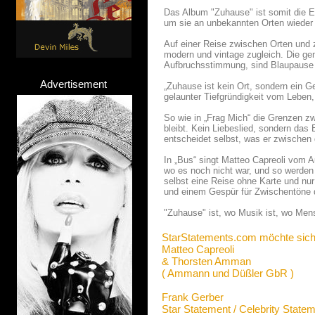
Das Album "Zuhause" ist somit die E
um sie an unbekannten Orten wieder
Auf einer Reise zwischen Orten und
modern und vintage zugleich. Die ge
Aufbruchsstimmung, sind Blaupause 
Advertisement
„Zuhause ist kein Ort, sondern ein G
gelaunter Tiefgründigkeit vom Leben
So wie in „Frag Mich“ die Grenzen z
bleibt. Kein Liebeslied, sondern da
entscheidet selbst, was er zwischen d
In „Bus“ singt Matteo Capreoli vom 
wo es noch nicht war, und so werde
selbst eine Reise ohne Karte und nu
und einem Gespür für Zwischentöne du
"Zuhause" ist, wo Musik ist, wo Mens
StarStatements.com möchte sich
Matteo Capreoli
& Thorsten Amman
( Ammann und Düßler GbR )
Frank Gerber
Star Statement / Celebrity State