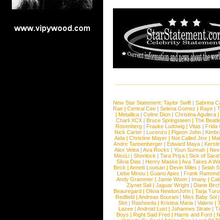
New Star Statement:
Taylor Swift
|
Sabrina C
Rae
|
Central Cee
|
Selena Gomez
|
Raye
|
T
|
Metallica
|
Celine Dion
|
Christina Aguilera
Charli XCX
|
Bruce Springsteen
|
The Beatl
Rosenberg
|
Frauke Ludowig
|
Vitas
|
Frida
Nick Carter
|
Lucenzo
|
Pigeon John
|
Kimbr
Aida
|
Christine Mayer
|
Not Called Jinx
|
Ma
Andre Tannenberger
|
Edward Maya
|
Kersti
Alex Velea
|
Ava Rocks
|
Youn Sunnah
|
Nev
MissLi
|
Shonlock
|
Tara Priya
|
Sick of Sara
Silvia Dias
|
Henry Maske
|
Ava Takes A Wa
Beck
|
Annett Louisan
|
Devin Miles
|
Selah 
Liebe Minou
|
Guano Apes
|
Frank Ramond
Andy Grammer
|
Jamie Woon
|
Imany
|
Cat
Ziynet Sali
|
Jaguar Wright
|
Diane Birc
Beauregard
|
Olivia NewtonJohn
|
Tarja Tur
Redfield
|
Andreas Bourani
|
Miss Baby Sol
Slot
|
Rasheeda
|
Kristina Maria
|
Valerie
|
Lazee
|
Android Lust
|
Johannes Strate
|
T
Boys
|
Right Said Fred
|
Harris and Ford
|
N