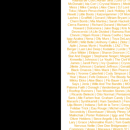
Yolanda Be Cool
|
Adrian Sina
|
Lord Of T
McDonald
|
Ida Corr
|
Crystal Waters
|
Medi
Mess
|
Mike Candys
|
Alex Clare
|
DJ Lord
Toka
|
Mauro Perucchetti
|
Jack Holiday
|
A
Hewitt
|
Little Boots
|
Katzenjammer
|
Of Mon
Lashes
|
Graffiti6
|
Gerard
|
Miriam Bryant
|
Cherri Bomb
|
Mia Martina
|
Sarah Hackett
Cierra Ramirez
|
Richard Durand
|
Michael C
Howard
|
Dolcenera
|
Jake Bugg
|
Kris 
Devecerski
|
A Life Divided
|
Ramona Rots
Chevin
|
Ntjam Rosie
|
Flavia Coelho
|
San
Iggy Azalea
|
Nena
|
Olly Murs
|
Toya DeLaz
MSMR
|
Wild Belle
|
Anthony Callea
|
Zibbz
Aplin
|
Jonas Myrin
|
Youthkills
|
ZAZ
|
The 
Berger
|
Last Like Deep
|
Kodaline
|
Lorde
|
|
Ace Wilder
|
Eklipse
|
Sharon Doorson
|
C
Star And Dagger
|
Stephanie Neigel
|
Megal
Krewella
|
Johnossi
|
Le Youth
|
The Civil 
James
|
Jarell Perry
|
Ivy Quainoo
|
Crysta
Jillette Johnson
|
Garland Jeffreys
|
Gerald
Black Onassis
|
Wes Mack
|
Ben Pearce
Veeby
|
Yvonne Catterfeld
|
Cody Simpson
|
Year
|
Muse
|
Fefe Dobson
|
The Bloody N
Mikky Ekko
|
Aloe Blacc
|
Flo Bauer
|
Like
Says
|
Jenix
|
Wille And The Bandits
|
MO
Paloma Faith
|
Oonagh
|
Vandenbergs Moon
|
Rooftop Runners
|
Two Wooden Stones
|
A
|
Ricardo Bielecki
|
Otto Normal
|
Pentatoni
Saris
|
Alle Farben feat. Graham Candy
|
Do
Marashi
|
Synthkartell
|
Ham Sandwich
|
Fio
Lilja Bloom
|
Indiana
|
Sofi de la Torre
|
Georg
Felidae Trick
|
Eau Rouge
|
Michel van Dy
Secondcity
|
Eisenhauer
|
Woody Pitney
|
A
Malinchak
|
Porter Robinson
|
Iggy and Th
Oliver Heldens
|
Steve Angello
|
As Animal
Lary
|
Grace
|
Adrenaline Rush
|
Tom Gaeb
Nervous Nellie
|
Dee Dee Bridgewater
|
Commons
|
Vegas
|
Maraaya
|
Wretch 32