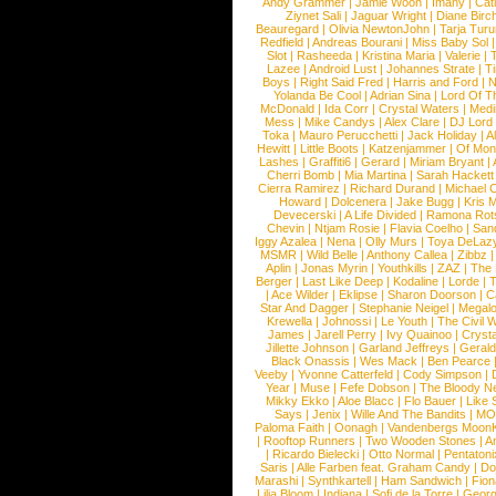
Andy Grammer
|
Jamie Woon
|
Imany
|
Cat
Ziynet Sali
|
Jaguar Wright
|
Diane Birc
Beauregard
|
Olivia NewtonJohn
|
Tarja Tur
Redfield
|
Andreas Bourani
|
Miss Baby Sol
Slot
|
Rasheeda
|
Kristina Maria
|
Valerie
|
Lazee
|
Android Lust
|
Johannes Strate
|
T
Boys
|
Right Said Fred
|
Harris and Ford
|
N
Yolanda Be Cool
|
Adrian Sina
|
Lord Of T
McDonald
|
Ida Corr
|
Crystal Waters
|
Medi
Mess
|
Mike Candys
|
Alex Clare
|
DJ Lord
Toka
|
Mauro Perucchetti
|
Jack Holiday
|
A
Hewitt
|
Little Boots
|
Katzenjammer
|
Of Mon
Lashes
|
Graffiti6
|
Gerard
|
Miriam Bryant
|
Cherri Bomb
|
Mia Martina
|
Sarah Hackett
Cierra Ramirez
|
Richard Durand
|
Michael C
Howard
|
Dolcenera
|
Jake Bugg
|
Kris 
Devecerski
|
A Life Divided
|
Ramona Rots
Chevin
|
Ntjam Rosie
|
Flavia Coelho
|
San
Iggy Azalea
|
Nena
|
Olly Murs
|
Toya DeLaz
MSMR
|
Wild Belle
|
Anthony Callea
|
Zibbz
Aplin
|
Jonas Myrin
|
Youthkills
|
ZAZ
|
The 
Berger
|
Last Like Deep
|
Kodaline
|
Lorde
|
|
Ace Wilder
|
Eklipse
|
Sharon Doorson
|
C
Star And Dagger
|
Stephanie Neigel
|
Megal
Krewella
|
Johnossi
|
Le Youth
|
The Civil 
James
|
Jarell Perry
|
Ivy Quainoo
|
Crysta
Jillette Johnson
|
Garland Jeffreys
|
Gerald
Black Onassis
|
Wes Mack
|
Ben Pearce
Veeby
|
Yvonne Catterfeld
|
Cody Simpson
|
Year
|
Muse
|
Fefe Dobson
|
The Bloody N
Mikky Ekko
|
Aloe Blacc
|
Flo Bauer
|
Like
Says
|
Jenix
|
Wille And The Bandits
|
MO
Paloma Faith
|
Oonagh
|
Vandenbergs Moon
|
Rooftop Runners
|
Two Wooden Stones
|
A
|
Ricardo Bielecki
|
Otto Normal
|
Pentatoni
Saris
|
Alle Farben feat. Graham Candy
|
Do
Marashi
|
Synthkartell
|
Ham Sandwich
|
Fio
Lilja Bloom
|
Indiana
|
Sofi de la Torre
|
Georg