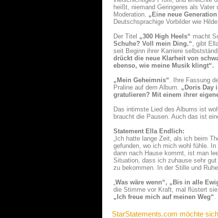
heißt, niemand Geringeres als Vater u
Moderation.
„Eine neue Generation
Deutschsprachige Vorbilder wie Hilde
Der Titel
„300 High Heels“
macht Sc
Schuhe? Voll mein Ding.“
, gibt El
seit Beginn ihrer Karriere selbstst
drückt die neue Klarheit von schw
ebenso, wie meine Musik klingt“.
„Mein Geheimnis“
. Ihre Fassung d
Praline auf dem Album.
„Doris Day 
gratulieren? Mit einem ihrer eigen
Das intimste Lied des Albums ist wo
braucht die Pausen. Auch das ist eine
Statement Ella Endlich:
„Ich hatte lange Zeit, als ich beim T
gefunden, wo ich mich wohl fühle. In
dann nach Hause kommt, ist man leer,
Situation, dass ich zuhause sehr gut
zu bekommen. In der Stille und Ruhe
„
Was wäre wenn“, „Bis in alle Ewi
die Stimme vor Kraft, mal flüstert si
„Ich freue mich auf meinen Weg“
.
StarStatements.com möchte sich