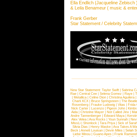
Ella Endlich (Jacqueline Zebisch 
& Leila Benameur ( music & enter
Frank Gerber
Star Statement / Celebrity State
New Star Statement:
Taylor Swift
|
Sabrina C
Rae
|
Central Cee
|
Selena Gomez
|
Raye
|
T
|
Metallica
|
Celine Dion
|
Christina Aguilera
Charli XCX
|
Bruce Springsteen
|
The Beatl
Rosenberg
|
Frauke Ludowig
|
Vitas
|
Frida
Nick Carter
|
Lucenzo
|
Pigeon John
|
Kimbr
Aida
|
Christine Mayer
|
Not Called Jinx
|
Ma
Andre Tannenberger
|
Edward Maya
|
Kersti
Alex Velea
|
Ava Rocks
|
Youn Sunnah
|
Nev
MissLi
|
Shonlock
|
Tara Priya
|
Sick of Sara
Silvia Dias
|
Henry Maske
|
Ava Takes A Wa
Beck
|
Annett Louisan
|
Devin Miles
|
Selah 
Liebe Minou
|
Guano Apes
|
Frank Ramond