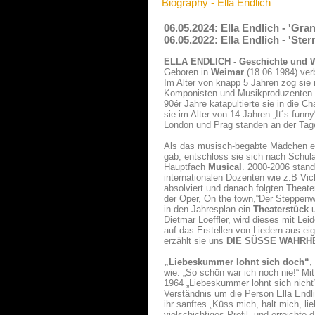
Biography - Ella Endlich
06.05.2024: Ella Endlich - 'Gr
06.05.2022: Ella Endlich - 'St
ELLA ENDLICH - Geschichte und 
Geboren in
Weimar
(18.06.1984) verb
Im Alter von knapp 5 Jahren zog sie
Komponisten und Musikproduzenten
90ér Jahre katapultierte sie in die
sie im Alter von 14 Jahren „It´s funny
London und Prag standen an der Tag
Als das musisch-begabte Mädchen en
gab, entschloss sie sich nach Schul
Hauptfach
Musical
. 2000-2006 stan
internationalen Dozenten wie z.B Vi
absolviert und danach folgten Theat
der Oper, On the town,“Der Steppenw
in den Jahresplan ein
Theaterstück
u
Dietmar Loeffler, wird dieses mit Le
auf das Erstellen von Liedern aus ei
erzählt sie uns
DIE SÜSSE WAHRHE
„Liebeskummer lohnt sich doch“
,
wie: „So schön war ich noch nie!“ M
1964 „Liebeskummer lohnt sich nicht
Verständnis um die Person Ella Endl
ihr sanftes „Küss mich, halt mich, li
vielschichtiges Profil, und erreicht