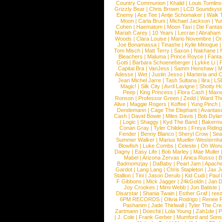
Country Communion
|
Khalid
|
Louis Tomlin
Grizzly Bear
|
Chris Brown
|
LCD Soundsys
Enemy
|
Ace Tee
|
Antje Schomaker
|
Walk 
Moon
|
Carla Bruni
|
Michael Jackson
|
Yu
Cohen
|
Haematom
|
Moon Taxi
|
Die Fantas
Mariah Carey
|
10 Years
|
Lecrae
|
Abraham
Woods
|
Clara Louise
|
Mario Novembre
|
Or
Joe Bonamassa
|
Tinashe
|
Kylie Minogue
Tom Misch
|
Matt Terry
|
Saxon
|
Nakhane
|
Bleachers
|
Maluma
|
Prince Royce
|
Fanta
Gotti
|
Barbara Schoeneberger
|
Lykke Li
|
Capital Bra
|
VanJess
|
Samm Henshaw
|
M
Adesse
|
Wet
|
Justin Jesso
|
Marteria and 
Jean Michel Jarre
|
Tash Sultana
|
Ilira
|
LS
Magic!
|
Silk City
|
Avril Lavigne
|
Shotty H
Peep
|
King Princess
|
Flora Cash
|
Maxw
Ronson
|
Professor Green
|
Zedd
|
Ward T
Alive
|
Maggie Rogers
|
Koffee
|
Yung Pinch
Dendemann
|
Cage The Elephant
|
Avantas
Cash
|
David Bowie
|
Miles Davis
|
Bob Dyla
|
Logic
|
Shaggy
|
Kyd The Band
|
Bakerm
Conan Gray
|
Tyler Childers
|
Freya Ridin
Fender
|
Benny Blanco
|
Sheryl Crow
|
Sea
Summer Walker
|
Marius Mueller-Westernh
Blowfish
|
Luke Combs
|
Celeste
|
Oh Won
Dagny
|
Easy Life
|
Bob Marley
|
Mae Muller
Mabel
|
Arizona Zervas
|
Anica Russo
|
B
Badmomzjay
|
DaBaby
|
Pearl Jam
|
Apach
Gardot
|
Lang Lang
|
Chris Stapleton
|
Jax J
Stallion
|
Tini
|
Jason Derulo
|
Kid Cudi
|
Paul
F Gibbons
|
Mick Jagger
|
24kGoldn
|
Jan D
Joy Crookes
|
Mimi Webb
|
Jon Batiste
|
Disarstar
|
Shania Twain
|
Esther Graf
|
ree
6PM RECORDS
|
Olivia Rodrigo
|
Renee 
Pashanim
|
Jade Thirlwall
|
Tyler The Cre
Zartmann
|
Doechii
|
Lola Young
|
Zah1de
|
P
|
J. Cole
|
Frank Gerber
|
Mumford and Sons