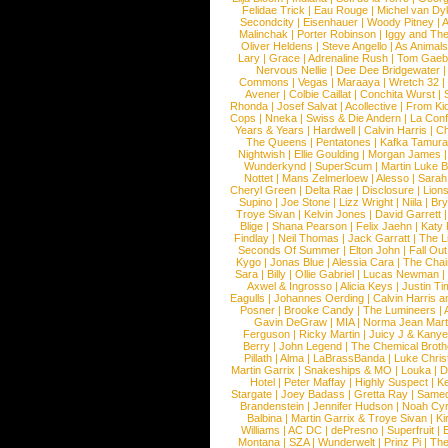
Felidae Trick
|
Eau Rouge
|
Michel van Dy
Secondcity
|
Eisenhauer
|
Woody Pitney
|
A
Malinchak
|
Porter Robinson
|
Iggy and Th
Oliver Heldens
|
Steve Angello
|
As Animal
Lary
|
Grace
|
Adrenaline Rush
|
Tom Gaeb
Nervous Nellie
|
Dee Dee Bridgewater
|
Commons
|
Vegas
|
Maraaya
|
Wretch 32
Avener
|
Colbie Caillat
|
Conchita Wurst
|
Rhonda
|
Josef Salvat
|
Acollective
|
From Ki
Cops
|
Nneka
|
Swiss & Die Andern
|
La Conf
Years & Years
|
Hardwell
|
Calvin Harris
|
Ch
The Queens
|
Pentatones
|
Kafka Tamura
Nightwish
|
Ellie Goulding
|
Morgan James
Wunderkynd
|
SuperScum
|
Martin Luke 
Nottet
|
Mans Zelmerloew
|
Alesso
|
Sarah
Cheryl Green
|
Delta Rae
|
Disclosure
|
Lion
Supino
|
Joe Stone
|
Lizz Wright
|
Niila
|
Br
Troye Sivan
|
Kelvin Jones
|
David Garrett
Blige
|
Shana Pearson
|
Felix Jaehn
|
Katy 
Findlay
|
Neil Thomas
|
Jack Garratt
|
The L
Seconds Of Summer
|
Elton John
|
Fall Ou
Kygo
|
Jonas Blue
|
Alessia Cara
|
The Cha
Sara
|
Billy
|
Ollie Gabriel
|
Lucas Newman
Axwel & Ingrosso
|
Alicia Keys
|
Justin Ti
Eagulls
|
Johannes Oerding
|
Calvin Harris 
Posner
|
Brooke Candy
|
The Lumineers
|
Gavin DeGraw
|
MIA
|
Norma Jean Mart
Ferguson
|
Ricky Martin
|
Juicy J & Kany
Berry
|
John Legend
|
The Chemical Broth
Pillath
|
Alma
|
LaBrassBanda
|
Luke Chris
Martin Garrix
|
Snakeships & MO
|
Louka
|
D
Hotel
|
Peter Maffay
|
Highly Suspect
|
K
Stargate
|
Joey Badass
|
Gretta Ray
|
Samed
Brandenstein
|
Jennifer Hudson
|
Noah Cy
Balbina
|
Martin Garrix & Troye Sivan
|
Ki
Williams
|
AC DC
|
dePresno
|
Superfruit
|
Montana
|
SZA
|
Wunderwelt
|
Prinz Pi
|
The