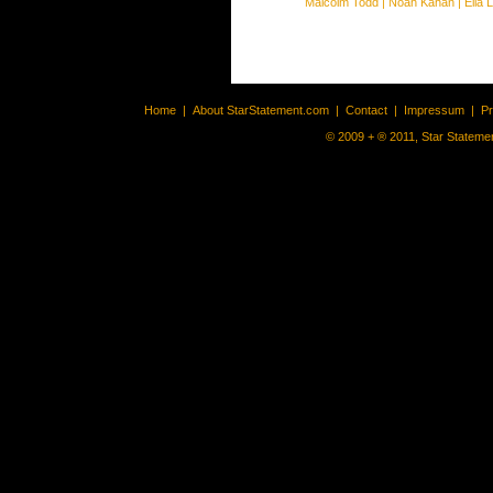
Malcolm Todd
|
Noah Kahan
|
Ella 
Home
|
About StarStatement.com
|
Contact
|
Impressum
|
P
© 2009 + ® 2011, Star Statemen