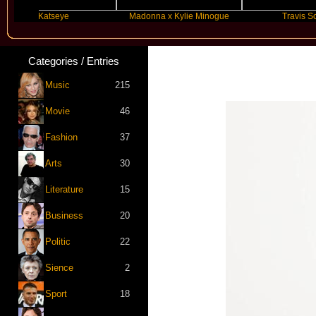
Katseye
Madonna x Kylie Minogue
Travis Scott
Categories / Entries
Music
215
Movie
46
Fashion
37
Arts
30
Literature
15
Business
20
Politic
22
Sience
2
Sport
18